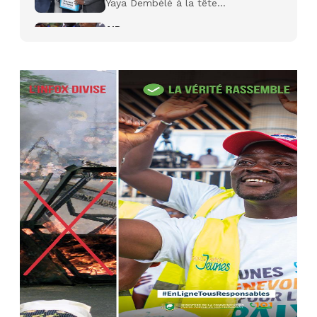
Yaya Dembélé à la tête...
AIP
27 avr. 2026, 09:30
Le ministre de la Défense Sadio
Camara tué lors d’attaques...
AIP
22 avr. 2026, 16:41
Des bureaux ravagés dans un
incendie survenu à la mairie...
AIP
10 avr. 2026, 09:48
Nommé Médiateur de la
République, Gaoussou Touré prend
officiellement fonction
AIP
13 mars 2026, 10:43
Nécrologie : décès de Guillaume
Houphouët-Boigny, fils du Père
fondateur...