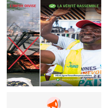
Camara tué lors d’attaques...
AIP
22 avr. 2026, 16:41
Des bureaux ravagés dans un
incendie survenu à la mairie...
AIP
10 avr. 2026, 09:48
Nommé Médiateur de la
République, Gaoussou Touré prend
officiellement fonction
AIP
13 mars 2026, 10:43
Nécrologie : décès de Guillaume
Houphouët-Boigny, fils du Père
fondateur...
AIP
18 févr. 2026, 04:39
12ᵉ Congrès ordinaire de l’UNJCI: la
campagne électorale reprend du...