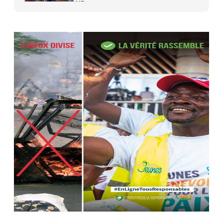
AIP
27 avr. 2026, 09:30
Le ministre de la Défense Sadio
Camara tué lors d’attaques...
AIP
22 avr. 2026, 16:41
Des bureaux ravagés dans un
incendie survenu à la mairie...
AIP
10 avr. 2026, 09:48
Nommé Médiateur de la
République, Gaoussou Touré prend
officiellement fonction
AIP
13 mars 2026, 10:43
Nécrologie : décès de Guillaume
Houphouët-Boigny, fils du Père
fondateur...
AIP